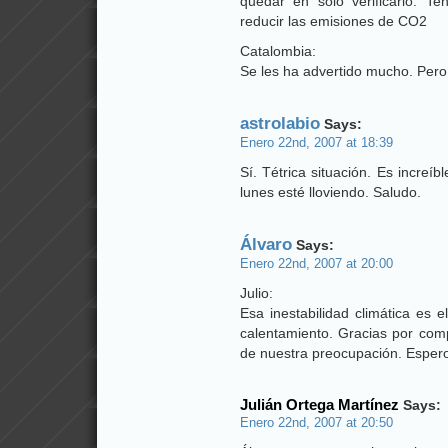
quedar en solo verificarlo. 
reducir las emisiones de CO2
Catalombia:
Se les ha advertido mucho. Pero
astrolabio
Says:
Enero 22nd, 2007 at 18:39
Sí. Tétrica situación. Es increí
lunes esté lloviendo. Saludo.
Álvaro
Says:
Enero 22nd, 2007 at 20:00
Julio:
Esa inestabilidad climática es e
calentamiento. Gracias por comp
de nuestra preocupación. Espero
Julián Ortega Martínez
Says:
Enero 22nd, 2007 at 20:50