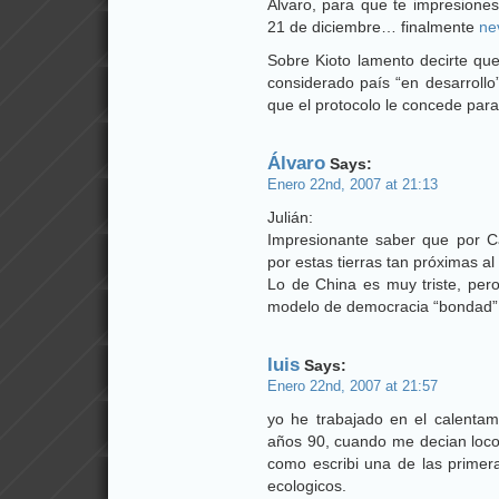
Álvaro, para que te impresione
21 de diciembre… finalmente
ne
Sobre Kioto lamento decirte q
considerado país “en desarroll
que el protocolo le concede para
Álvaro
Says:
Enero 22nd, 2007 at 21:13
Julián:
Impresionante saber que por C
por estas tierras tan próximas al
Lo de China es muy triste, per
modelo de democracia “bondad” 
luis
Says:
Enero 22nd, 2007 at 21:57
yo he trabajado en el calentam
años 90, cuando me decian loco 
como escribi una de las primera
ecologicos.