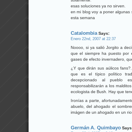
solamente.
esas soluciones ya no sirven.
en mi blog voy a poner algunas 
esta semana
Catalombia
Says:
Enero 22nd, 2007 at 22:37
Noooo, si ya salió Jorgito a dec
que el siempre ha puesto por e
gases de efecto invernadero, qu
¿Y que dirán sus aúlicos fans?
que es el típico político tr
decepcionado al pueblo es
responsabilizarán a los maldito
ecologista de Bush. Hay que tene
Ironías a parte, afortunadamen
abuelo, del ahogado el sombrer
imágen de un ahogado en un rio
Germán A. Quimbayo
Says