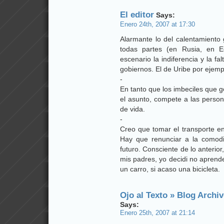
El editor
Says:
Enero 24th, 2007 at 17:30
Alarmante lo del calentamiento 
todas partes (en Rusia, en E
escenario la indiferencia y la fa
gobiernos. El de Uribe por ejemp
-
En tanto que los imbeciles que 
el asunto, compete a las person
de vida.
-
Creo que tomar el transporte e
Hay que renunciar a la comod
futuro. Consciente de lo anterio
mis padres, yo decidi no aprend
un carro, si acaso una bicicleta.
Ojo al Texto » Blog Archi
Says:
Enero 25th, 2007 at 21:14