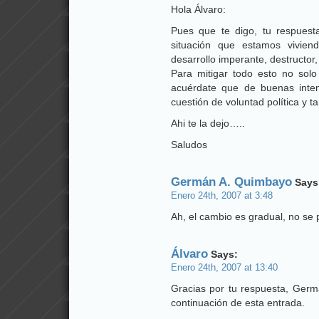
Hola Álvaro:
Pues que te digo, tu respuest
situación que estamos vivie
desarrollo imperante, destructor
Para mitigar todo esto no sol
acuérdate que de buenas inte
cuestión de voluntad política y t
Ahi te la dejo…..
Saludos
Germán A. Quimbayo
Says
Enero 24th, 2007 at 3:48
Ah, el cambio es gradual, no se
Álvaro
Says:
Enero 24th, 2007 at 13:40
Gracias por tu respuesta, Germá
continuación de esta entrada.