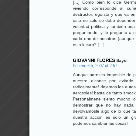
[…] Como bien lo dice Germá
viviendo corresponde al cúm
destructor, egoísta y que va en
esto no solo se debe depender
voluntad política y también una
preguntando, y le pregunto a 
cada uno de nosotros (aunque s
esta locura? […]
GIOVANNI FLORES
Says:
Febrero 6th, 2007 at 2:57
Aunque parezca imposible de p
nuestro alcance por evitarl
radicalmente! dejemos los autos
aerosoles! basta de tanto smo
Personalmene siento mucho lo
demostrar que no hay nada i
devolvamosle algo de lo que t
nuestra accion es solo un g
podemos cambiar las cosas!