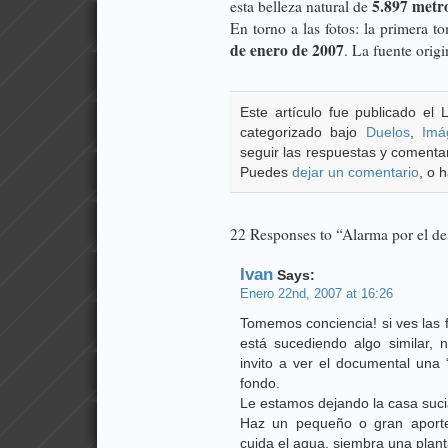
5.897 metro
esta belleza natural de
En torno a las fotos: la primera 
de enero de 2007
. La fuente origi
Este artículo fue publicado el
categorizado bajo
Duelos
,
Imá
seguir las respuestas y comentar
Puedes
dejar un comentario
, o 
22 Responses to “Alarma por el de
Ivan
Says:
Enero 22nd, 2007 at 16:26
Tomemos conciencia! si ves las 
está sucediendo algo similar,
invito a ver el documental una
fondo.
Le estamos dejando la casa suci
Haz un pequeño o gran aporte 
cuida el agua, siembra una plant