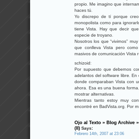
propio. Me imagino que intern
haces tú.
Yo discrepo de tí porque cre
monopolista como para ignorarlo
tiene Vista. Hay que decir q
especie de troyano.
Nosotros los que “vivimos” muy
que conlleva Vista pero como
masivos de comunicación Vista re
schizoid:
Por supuesto que debemos com
adelantos del software libre. E
donde comparaban Vista con u
ahora. Esa es una buena forma
mostrar alternativas.
Mientras tanto estoy muy con
encontré en BadVista.org. Por mi
Ojo al Texto » Blog Archive 
(II)
Says:
Febrero 14th, 2007 at 23:06