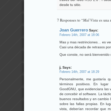
desde tu sitio.
Mal Vista
7 Responses to “
es una r
Joan Guerrero
Says:
Febrero 14th, 2007 at 18:06
Mas y mas restrinciones… es ver
Casi una década de retrasos por
Que conste, no será bienvenido 
j.
Says:
Febrero 14th, 2007 at 18:29
Personalmente, me gustaría q
términos positivos. En luga
GoodGNU, que evidenciara las v
de concebir el software. La tác
buenos resultados y en cambio 
sobre las fallas propias. En lu
vista, deberían recordar que m