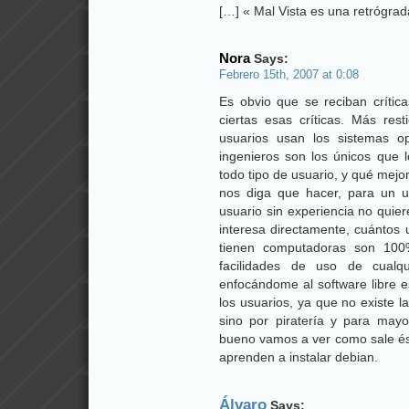
[…] « Mal Vista es una retrógrada
Nora
Says:
Febrero 15th, 2007 at 0:08
Es obvio que se reciban crític
ciertas esas críticas. Más res
usuarios usan los sistemas o
ingenieros son los únicos que l
todo tipo de usuario, y qué mej
nos diga que hacer, para un us
usuario sin experiencia no quie
interesa directamente, cuántos 
tienen computadoras son 100%
facilidades de uso de cual
enfocándome al software libre 
los usuarios, ya que no existe la
sino por piratería y para may
bueno vamos a ver como sale ést
aprenden a instalar debian.
Álvaro
Says: