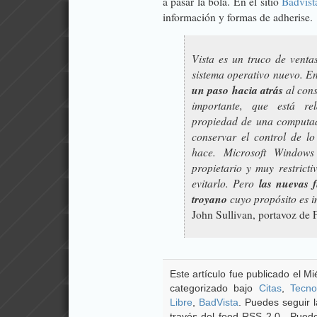
a pasar la bola. En el sitio
Badvist
información y formas de adherise.
Vista es un truco de vent
sistema operativo nuevo. En
un paso hacia atrás
al cons
importante, que está re
propiedad de una computad
conservar el control de l
hace. Microsoft Windows
propietario y muy restricti
evitarlo. Pero
las nuevas 
troyano
cuyo propósito es i
John Sullivan, portavoz de 
Este artículo fue publicado el M
categorizado bajo
Citas
,
Tecno
Libre
,
BadVista
. Puedes seguir l
través del feed RSS 2.0 . Pue