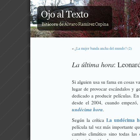
«
¿La mejor banda ancha del mundo? (2)
La última hora
: Leonar
Si alguien usa su fama en cosas va
lugar de provocar escándalos y ge
dedicado a producir películas. E
desde el 2004, cuando empezó, 
undécima hora
.
La undécima ho
Según la crítica
película tal vez más importante q
cambio climático sino todas las 