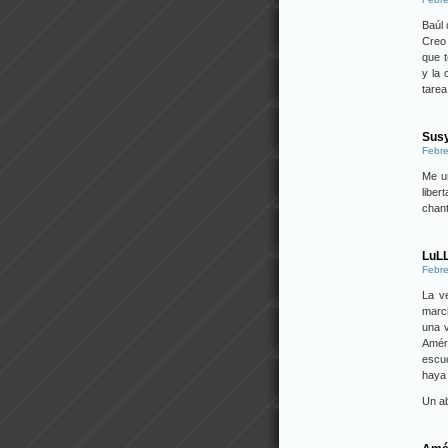
Baúl 
Creo 
que t
y la
tarea
Sus
Febre
Me un
libe
chant
LuLL
Febre
La v
march
una v
Amér
escuc
haya 
Un ab