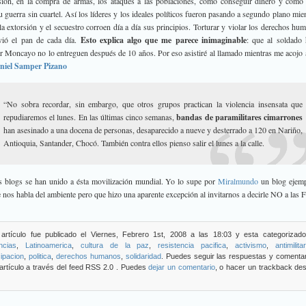
sión, en la compra de armas, los ataques a las poblaciones, cómo conseguir dinero y cómo 
u guerra sin cuartel. Así los líderes y los ideales políticos fueron pasando a segundo plano mien
la extorsión y el secuestro corroen día a día sus principios. Torturar y violar los derechos hu
vió el pan de cada día.
Esto explica algo que me parece inimaginable
: que al soldado 
r Moncayo no lo entreguen después de 10 años. Por eso asistiré al llamado mientras me acojo 
niel Samper Pizano
“No sobra recordar, sin embargo, que otros grupos practican la violencia insensata que
repudiaremos el lunes. En las últimas cinco semanas,
bandas de paramilitares cimarrones
han asesinado a una docena de personas, desaparecido a nueve y desterrado a 120 en Nariño,
Antioquia, Santander, Chocó. También contra ellos pienso salir el lunes a la calle.
 blogs se han unido a ésta movilización mundial. Yo lo supe por
Miralmundo
un blog ejemp
 nos habla del ambiente pero que hizo una aparente excepción al invitarnos a decirle NO a las F
 artículo fue publicado el Viernes, Febrero 1st, 2008 a las 18:03 y esta categorizado
ncias
,
Latinoamerica
,
cultura de la paz
,
resistencia pacifica
,
activismo
,
antimilit
cipacion
,
poli­tica
,
derechos humanos
,
solidaridad
. Puedes seguir las respuestas y comenta
artículo a través del feed RSS 2.0 . Puedes
dejar un comentario
, o hacer un trackback de