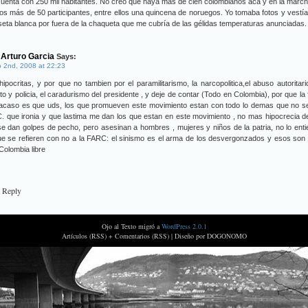
uenta con 250 mil habitantes. No creo que haya más de cien colombianos acá y en la marc
s más de 50 participantes, entre ellos una quincena de noruegos. Yo tomaba fotos y vestí
eta blanca por fuera de la chaqueta que me cubría de las gélidas temperaturas anunciadas.
 Arturo Garcia
Says:
 2nd, 2008 at 22:23
ipocritas, y por que no tambien por el paramilitarismo, la narcopolitica,el abuso autoritari
ito y policia, el caradurismo del presidente , y deje de contar (Todo en Colombia), por que la 
 acaso es que uds, los que promueven este movimiento estan con todo lo demas que no se
 que ironia y que lastima me dan los que estan en este movimiento , no mas hipocrecia d
e dan golpes de pecho, pero asesinan a hombres , mujeres y niños de la patria, no lo ent
e se refieren con no a la FARC: el sinismo es el arma de los desvergonzados y esos son
Colombia libre
a Reply
Ojo al Texto migró a
WordPress 2.0.1
Artículos (RSS) + Comentarios (RSS) |
Diseño por DOGONOMO