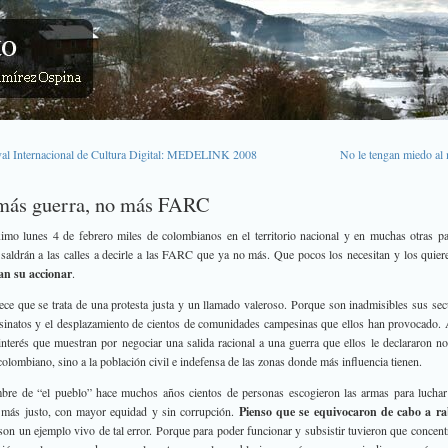
val Internacional de Cultura Digital: MEDELINK 2008
No le tengan miedo al
más guerra, no más FARC
imo lunes 4 de febrero miles de colombianos en el territorio nacional y en muchas otras pa
aldrán a las calles a decirle a las FARC que ya no más. Que pocos los necesitan y los quie
an su accionar
.
ce que se trata de una protesta justa y un llamado valeroso. Porque son inadmisibles sus sec
sinatos y el desplazamiento de cientos de comunidades campesinas que ellos han provocado
interés que muestran por negociar una salida racional a una guerra que ellos le declararon no
colombiano, sino a la población civil e indefensa de las zonas donde más influencia tienen.
bre de “el pueblo” hace muchos años cientos de personas escogieron las armas para luchar
más justo, con mayor equidad y sin corrupción.
Pienso que se equivocaron de cabo a ra
n un ejemplo vivo de tal error.
Porque para poder funcionar y subsistir tuvieron que concent