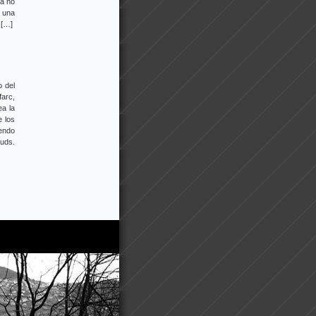
ha no
a una
 […]
o del
farc,
a la
e los
iendo
 uds.