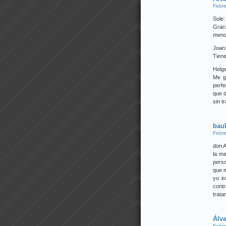
Febre
Sole:
Graci
menos
Joan
Tiene
Helge
Me g
perfe
que d
sin t
baul
Febre
don A
la ma
pers
que m
yo i
contr
trata
Álv
Febre