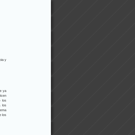
bia y
ue ya
icen
 los
 los
blema
e los