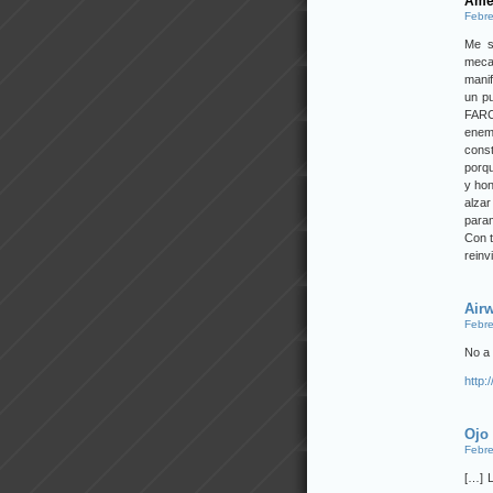
Amé
Febre
Me s
mecan
manif
un pu
FARC 
enem
const
porqu
y ho
alza
param
Con t
reinv
Airw
Febre
No a
http
Ojo 
Febre
[…] 