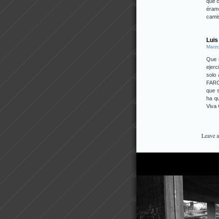
que c
éramo
camis
Luis
Marzo
Que h
ejerc
solo
FARC.
que s
ha qu
Viva 
Leave 