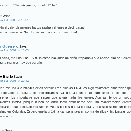
ponses to “No más guerra, no más FARC”
e
Says:
ro 1st, 2008 at 18:51
do el valor de quienes hartos saldran el lunes a decir basta!
 mas violencia. No a la guerra, n a las Farc, no a Eta!
n Guerrero
Says:
ro 1st, 2008 at 19:03
 parte, me uno. Las FARC le están haciendo un daño irreparable a la nación que es Colom
guna manera, hay que pararlo.
e Bjørlo
Says:
ro 1st, 2008 at 20:42
ien me uno a la manifestación porque creo que las FARC es algo totalmente anacrónico q
uede aportar nada a los colombianios, ya que aumentan el sufrimiento de los que d
esentar. Es importante que sepan que ahora nadie los quiere. Aun así tengo un poco
imientos mixtos porque nunca he visto tanto entusiasmo por una manifestación contra
ilitares, que sencillamente son 10 veces peores que la guerilla, y que sigo siendo un pro
simo en Colombia. Espero que la próxima campaña sea en contra de ellos y las fuerzas qu
ron nacer.
aro
Says: