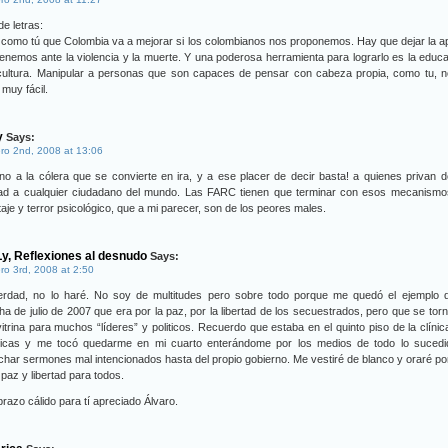
de letras:
como tú que Colombia va a mejorar si los colombianos nos proponemos. Hay que dejar la a
enemos ante la violencia y la muerte. Y una poderosa herramienta para lograrlo es la educ
 cultura. Manipular a personas que son capaces de pensar con cabeza propia, como tu, n
 muy fácil.
y
Says:
ro 2nd, 2008 at 13:06
o a la cólera que se convierte en ira, y a ese placer de decir basta! a quienes privan 
rtad a cualquier ciudadano del mundo. Las FARC tienen que terminar con esos mecanismo
aje y terror psicológico, que a mi parecer, son de los peores males.
y, Reflexiones al desnudo
Says:
ro 3rd, 2008 at 2:50
erdad, no lo haré. No soy de multitudes pero sobre todo porque me quedó el ejemplo d
a de julio de 2007 que era por la paz, por la libertad de los secuestrados, pero que se tor
itrina para muchos “líderes” y politicos. Recuerdo que estaba en el quinto piso de la clínic
icas y me tocó quedarme en mi cuarto enterándome por los medios de todo lo sucedi
har sermones mal intencionados hasta del propio gobierno. Me vestiré de blanco y oraré p
paz y libertad para todos.
razo cálido para tí apreciado Álvaro.