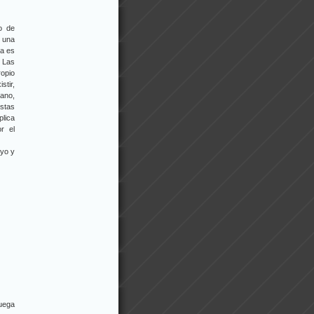
so de
e una
ia es
. Las
ropio
tir,
iano,
ustas
plica
r el
oyo y
uega