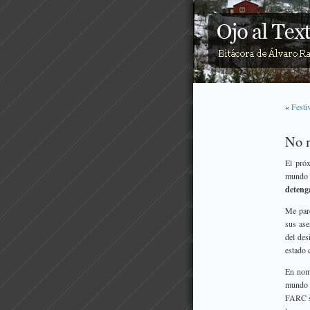
«
Festi
No 
El próx
mundo s
deteng
Me pare
sus ase
del des
estado 
En nom
mundo 
FARC so