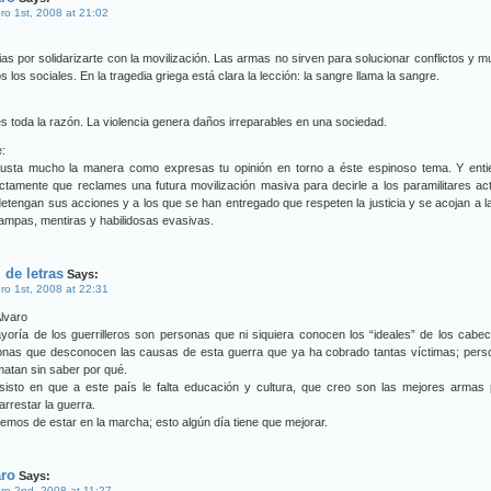
ro 1st, 2008 at 21:02
as por solidarizarte con la movilización. Las armas no sirven para solucionar conflictos y 
 los sociales. En la tragedia griega está clara la lección: la sangre llama la sangre.
:
s toda la razón. La violencia genera daños irreparables en una sociedad.
:
usta mucho la manera como expresas tu opinión en torno a éste espinoso tema. Y enti
ctamente que reclames una futura movilización masiva para decirle a los paramilitares ac
etengan sus acciones y a los que se han entregado que respeten la justicia y se acojan a la
rampas, mentiras y habilidosas evasivas.
 de letras
Says:
ro 1st, 2008 at 22:31
lvaro
yoría de los guerrilleros son personas que ni siquiera conocen los “ideales” de los cabeci
onas que desconocen las causas de esta guerra que ya ha cobrado tantas víctimas; pers
atan sin saber por qué.
nsisto en que a este país le falta educación y cultura, que creo son las mejores armas
arrestar la guerra.
remos de estar en la marcha; esto algún día tiene que mejorar.
aro
Says:
ro 2nd, 2008 at 11:27