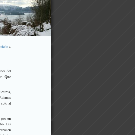
 miedo
»
rtes del
ren.
Que
uestros,
. Además
 solo al
 por un
bo.
Las
rarse en