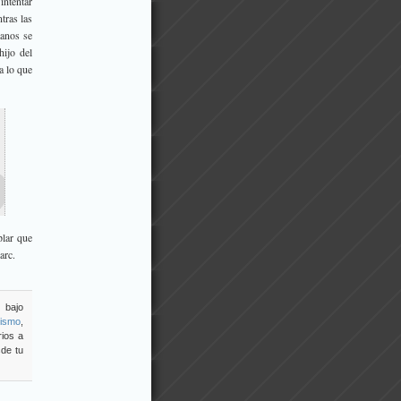
intentar
tras las
manos se
hijo del
a lo que
lar que
arc.
 bajo
arismo
,
rios a
sde tu