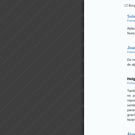
12 Res
Sol
Febre
Aplau
Nunca
Joa
Febre
De mi
de al
Helg
Febre
Tamb
no p
repr
sent
param
graví
hicie
Álv