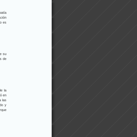
patía
ación
o es
de su
s de
e la
nó en
a las
do y
orque