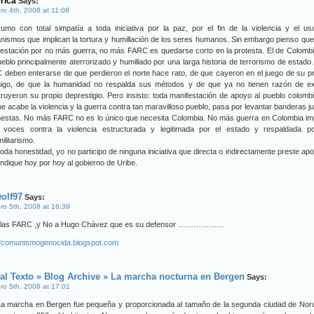
rica
Says:
ro 4th, 2008 at 11:08
umo con total simpatía a toda iniciativa por la paz, por el fin de la violencia y el u
ismos que implican la tortura y humillación de los seres humanos. Sin embargo pienso qu
estación por no más guerra, no más FARC es quedarse corto en la protesta. El de Colomb
eblo principalmente aterrorizado y humillado por una larga historia de terrorismo de estado
deben enterarse de que perdieron el norte hace rato, de que cayeron en el juego de su p
igo, de que la humanidad no respalda sus métodos y de que ya no tienen razón de exis
ruyeron su propio deprestigio. Pero insisto: toda manifestación de apoyo al pueblo colomb
e acabe la violencia y la guerra contra tan maravilloso pueblo, pasa por levantar banderas j
nestas. No más FARC no es lo único que necesita Colombia. No más guerra en Colombia im
r voces contra la violencia estructurada y legitimada por el estado y respaldada po
ilitarismo.
oda honestidad, yo no participo de ninguna iniciativa que directa o indirectamente preste ap
indique hoy por hoy al gobierno de Uribe.
olf97
Says:
ro 5th, 2008 at 16:39
 las FARC ,y No a Hugo Chávez que es su defensor ………………
://comunismogenocida.blogspot.com
al Texto » Blog Archive » La marcha nocturna en Bergen
Says:
ro 5th, 2008 at 17:01
La marcha en Bergen fue pequeña y proporcionada al tamaño de la segunda ciudad de Nor