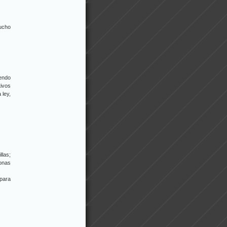
mucho
endo
tivos
 ley,
llas;
onas
 para