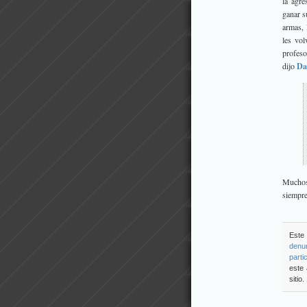
la agre
ganar s
armas, 
les vol
profeso
dijo
Da
Muchos
siempre
Este
denu
parti
este 
sitio.