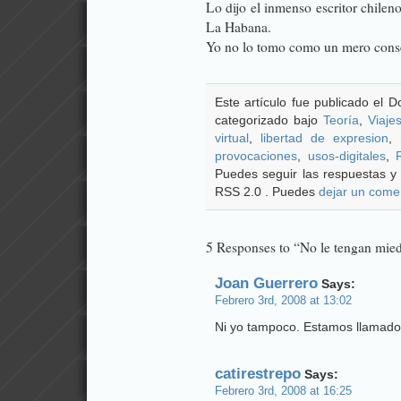
Lo dijo el inmenso escritor chilen
La Habana.
Yo no lo tomo como un mero conse
Este artículo fue publicado el 
categorizado bajo
Teoría
,
Viaje
virtual
,
libertad de expresion
,
provocaciones
,
usos-digitales
,
Puedes seguir las respuestas y 
RSS 2.0 . Puedes
dejar un come
5 Responses to “No le tengan mie
Joan Guerrero
Says:
Febrero 3rd, 2008 at 13:02
Ni yo tampoco. Estamos llamado
catirestrepo
Says:
Febrero 3rd, 2008 at 16:25