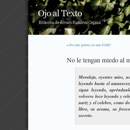
«
No más guerra, no más FARC
No le tengan miedo al 
Moraleja, oyentes míos, n
leyendo hasta el amanecer,
sigan leyendo, apréndanle
volverse loco leyendo y rele
nariz y el celebro, como d
libro, su aroma, su fresc
secreto.