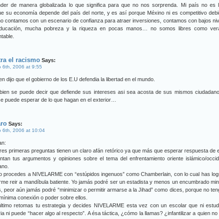
nder de manera globalizada lo que significa para que no nos sorprenda. Mi país no es l
e su economía depende del país del norte, y es así porque Méxino ni es competitivo deb
o contamos con un escenario de confianza para atraer inversiones, contamos con bajos ni
ducación, mucha pobreza y la riqueza en pocas manos… no somos libres como ve
table.
ra el racismo
Says:
 6th, 2006 at 9:55
en dijo que el gobierno de los E.U defendia la libertad en el mundo.
bien se puede decir que defiende sus intereses asi sea acosta de sus mismos ciudadano
e puede esperar de lo que hagan en el exterior…
aro
Says:
 6th, 2006 at 10:04
an:
res primeras preguntas tienen un claro afán retórico ya que más que esperar respuesta de e
ntan tus argumentos y opiniones sobre el tema del enfrentamiento oriente islámico/occi
iano.
o procedes a NIVELARME con “estúpidos ingenuos” como Chamberlain, con lo cual has log
me reir a mandíbula batiente. Yo jamás podré ser un estadista y menos un encumbrado min
s, peor aún jamás podré “minimizar o permitir armarse a la Jihad” como dices, porque no ten
ínima conexión o poder sobre ellos.
último retomas tu estrategia y decides NIVELARME esta vez con un escolar que ni estudi
ria ni puede “hacer algo al respecto”. A ésa táctica, ¿cómo la llamas? ¿infantilizar a quien no