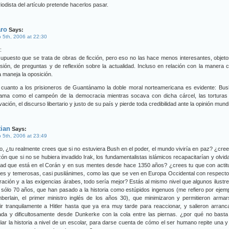
riodista del artículo pretende hacerlos pasar.
aro
Says:
 5th, 2006 at 22:30
:
upuesto que se trata de obras de ficción, pero eso no las hace menos interesantes, objet
sión, de preguntas y de reflexión sobre la actualidad. Incluso en relación con la manera
 maneja la oposición.
 cuanto a los prisioneros de Guantánamo la doble moral norteamericana es evidente: Bus
lama como el campeón de la democracia mientras socava con dicha cárcel, las torturas 
vación, el discurso libertario y justo de su país y pierde toda credibilidad ante la opinión mundi
tian
Says:
 5th, 2006 at 23:49
o, ¿tu realmente crees que si no estuviera Bush en el poder, el mundo viviría en paz? ¿cre
ón que si no se hubiera invadido Irak, los fundamentalistas islámicos recapacitarían y olvid
ihad que está en el Corán y en sus mentes desde hace 1350 años? ¿crees tu que con acti
les y temerosas, casi pusilánimes, como las que se ven en Europa Occidental con respecto
ración y a las exigencias árabes, todo sería mejor? Estás al mismo nivel que algunos ilustr
sólo 70 años, que han pasado a la historia como estúpidos ingenuos (me refiero por ejem
berlain, el primer ministro inglés de los años 30), que minimizaron y permitieron arma
ir tranquilamente a Hitler hasta que ya era muy tarde para reaccionar, y salieron arran
ada y dificultosamente desde Dunkerke con la cola entre las piernas. ¿por qué no basta
iar la historia a nivel de un escolar, para darse cuenta de cómo el ser humano repite una y