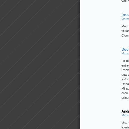
vez s
jrnc
Marzo
Much
titu
Cloo
Doc
Marzo
Lo di
entre
Real
guard
¿Por 
De ve
Mira
creo
gring
Andr
Marzo
Una 
libe