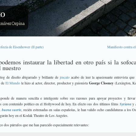
ofecía de Eisenhower (II parte)
Manifiesto contra el
podemos instaurar la libertad en otro país si la sofo
l nuestro
log de diseño abigarrado y brillante de
jrncalo
acabo de leer la apasionante entrevista qu
de
El Mundo
le hizo al actor, director, productor y guionista
George Clooney
(Lexington, Ke
sponde de manera sencilla e inteligente sobre sus razones para apoyar proyectos y lleva
as con contenido político en el Hollywood de hoy. En efecto sus dos últimos films
Syriana
y
, buena suerte
, recién estrenadas en salas españolas, le han valido ocho candidaturas a los O
egarán hoy en el Kodak Theatre de Los Angeles.
co dos párrafos que me han parecido especialmente relevantes: