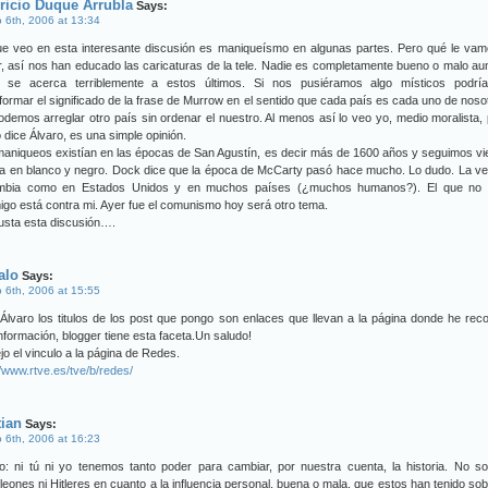
ricio Duque Arrubla
Says:
 6th, 2006 at 13:34
ue veo en esta interesante discusión es maniqueísmo en algunas partes. Pero qué le vam
, así nos han educado las caricaturas de la tele. Nadie es completamente bueno o malo a
 se acerca terriblemente a estos últimos. Si nos pusiéramos algo místicos podrí
formar el significado de la frase de Murrow en el sentido que cada país es cada uno de noso
demos arreglar otro país sin ordenar el nuestro. Al menos así lo veo yo, medio moralista,
dice Álvaro, es una simple opinión.
aniqueos existían en las épocas de San Agustín, es decir más de 1600 años y seguimos v
da en blanco y negro. Dock dice que la época de McCarty pasó hace mucho. Lo dudo. La v
mbia como en Estados Unidos y en muchos países (¿muchos humanos?). El que no 
go está contra mi. Ayer fue el comunismo hoy será otro tema.
usta esta discusión….
alo
Says:
 6th, 2006 at 15:55
Álvaro los titulos de los post que pongo son enlaces que llevan a la página donde he rec
nformación, blogger tiene esta faceta.Un saludo!
jo el vinculo a la página de Redes.
//www.rtve.es/tve/b/redes/
tian
Says:
 6th, 2006 at 16:23
ro: ni tú ni yo tenemos tanto poder para cambiar, por nuestra cuenta, la historia. No 
eones ni Hitleres en cuanto a la influencia personal, buena o mala, que estos han tenido sob