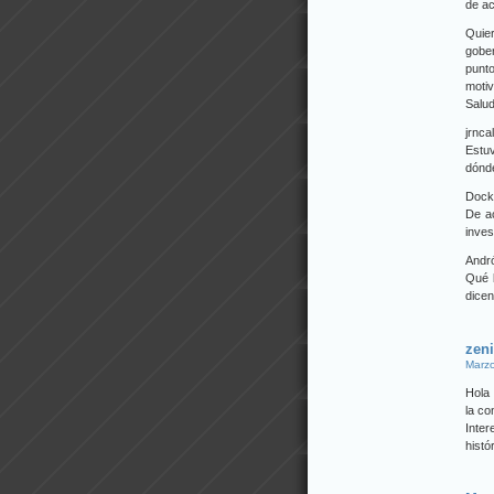
de a
Quie
gober
punt
motiv
Salud
jrnca
Estu
dónde
Dock
De ac
inves
Andr
Qué b
dicen
zen
Marzo
Hola 
la co
Inte
histó