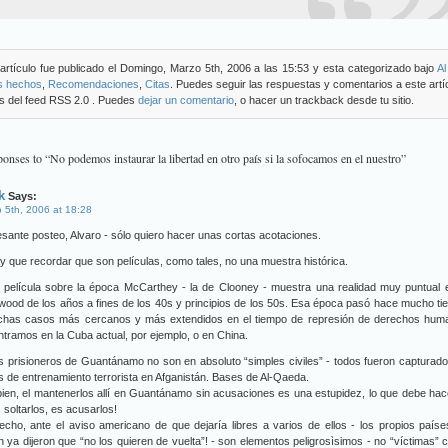
artículo fue publicado el Domingo, Marzo 5th, 2006 a las 15:53 y esta categorizado bajo
Al
os hechos
,
Recomendaciones
,
Citas
. Puedes seguir las respuestas y comentarios a este artí
s del feed RSS 2.0 . Puedes
dejar un comentario
, o hacer un trackback desde tu sitio.
onses to “No podemos instaurar la libertad en otro país si la sofocamos en el nuestro”
k
Says:
 5th, 2006 at 18:28
esante posteo, Alvaro - sólo quiero hacer unas cortas acotaciones.
y que recordar que son películas, como tales, no una muestra histórica.
 película sobre la época McCarthey - la de Clooney - muestra una realidad muy puntual 
wood de los años a fines de los 40s y principios de los 50s. Esa época pasó hace mucho t
chas casos más cercanos y más extendidos en el tiempo de represión de derechos hum
tramos en la Cuba actual, por ejemplo, o en China.
s prisioneros de Guantánamo no son en absoluto “simples civiles” - todos fueron capturad
 de entrenamiento terrorista en Afganistán. Bases de Al-Qaeda.
bien, el mantenerlos allí en Guantánamo sin acusaciones es una estupidez, lo que debe ha
 soltarlos, es acusarlos!
cho, ante el aviso americano de que dejaría libres a varios de ellos - los propios país
n ya dijeron que “no los quieren de vuelta”! - son elementos peligrosìsimos - no “víctimas”