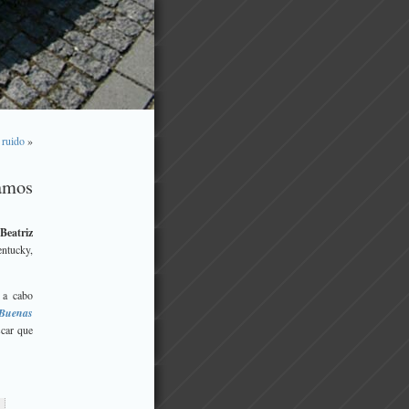
 ruido
»
camos
e
Beatriz
ntucky,
r a cabo
Buenas
scar que