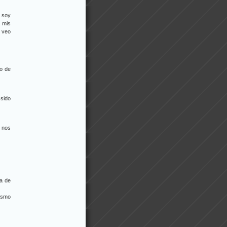
 soy
r mis
 veo
o de
 sido
s nos
ca de
cismo