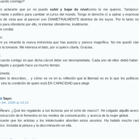
cuerdo conmigo?
ro aclararte que yo no puedo
subir y bajar de nivel
como tú me quieres. Tampoco
nante o político para cambiar el curso del mundo. Tengo el derecho sí a opinar y expresa
os de vista que al parecer son DIAMETRALMENTE distintos de los tuyos. Por lo tanto no
o para ofenderte por ello, ni intentar ofenderme, inutilmente.
o cordial.
lo:
ve ya mirando la nueva entrevista que has puesto y parece magnífica. No me quedó clar
 la tomaste. Me interesa el dato, por si quiero citarla. Gracias.
:
uerdo contigo en que dicha cárcel debe ser desmantelada. Cada uno de ellos debió haber
tigado y juzgado hace ya mucho tiempo.
ómeda:
ien lo describes… y cómo se ve en tu reflexión que la libertad no es lo que los político
 sino la condición de quien está EN CAPACIDAD para elegir.
ia
Says:
 6th, 2006 at 13:10
Àlvaro. ¿Què les regalaràs a tus lectoras por el ocho de marzo?. He colgado alguillo acer
nstrucción de lo femenino en los medios de comunicación, y acerca de la mujer global.
resante que los artistas y los intelectuales aborden estos asuntos. Ha habido mucho ra
rico. Incluida la pintura y la discrminación en ella.