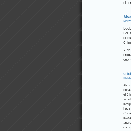
el pe
Álv
Marzo
Dock
Por s
discu
China
Y en
proc
depri
cris
Marzo
Alvar
coraz
el J
servi
inmig
hace 
Cham
invad
apur
estud