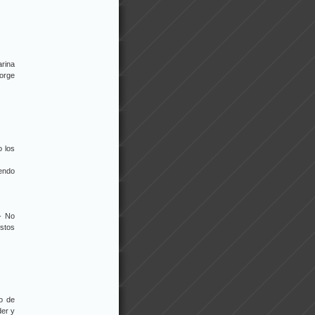
rina
orge
o los
endo
- No
stos
do de
der y