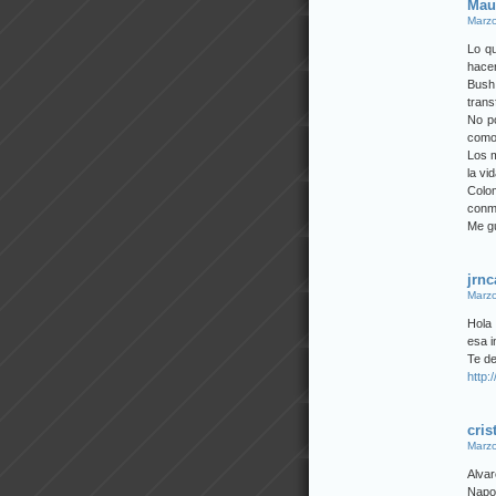
Mau
Marzo
Lo q
hacer
Bush
trans
No po
como 
Los m
la vi
Colo
conmi
Me g
jrnc
Marzo
Hola 
esa i
Te de
http:
cris
Marzo
Alva
Napol