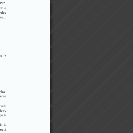
ibre,
ido a
veles
rás…
s. Y
llas,
dente
rado
istro
go la
a la
 está