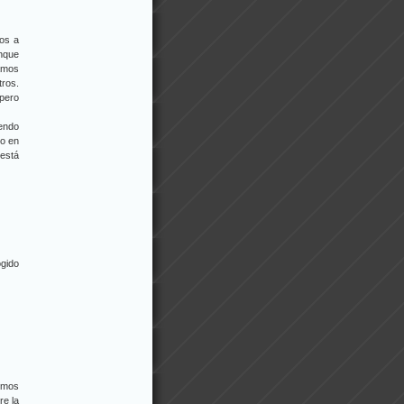
os a
unque
amos
tros.
 pero
iendo
eo en
está
ogido
somos
re la