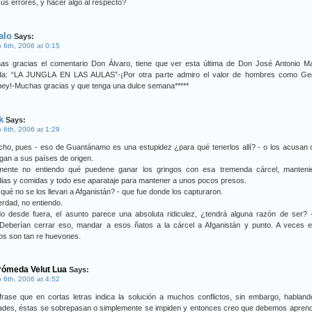
us errores, y hacer algo al respecto?
alo
Says:
 6th, 2006 at 0:15
as gracias el comentario Don Álvaro, tiene que ver esta última de Don José Antonio Ma
lada: “LA JUNGLA EN LAS AULAS”-¡Por otra parte admiro el valor de hombres como Ge
ney!-Muchas gracias y que tenga una dulce semana*****
k
Says:
 6th, 2006 at 1:29
cho, pues - eso de Guantánamo es una estupidez ¿para qué tenerlos allí? - o los acusan 
gan a sus países de origen.
mente no entiendo qué puedene ganar los gringos con esa tremenda cárcel, manteni
ias y comidas y todo ese aparataje para mantener a unos pocos presos.
qué no se los llevan a Afganistán? - que fue donde los capturaron.
rdad, no entiendo.
do desde fuera, el asunto parece una absoluta ridiculez, ¿tendrá alguna razón de ser? 
.Deberían cerrar eso, mandar a esos ñatos a la cárcel a Afganistán y punto. A veces e
os son tan re huevones.
ómeda Velut Lua
Says:
 6th, 2006 at 4:52
frase que en cortas letras indica la solución a muchos conflictos, sin embargo, hablan
rtades, éstas se sobrepasan o simplemente se impiden y entonces creo que debemos apren