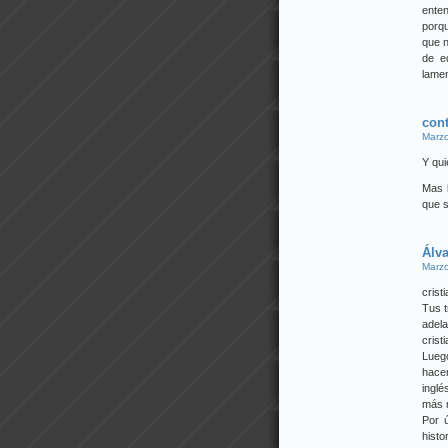
ente
porqu
que n
de e
lamen
cont
Marzo
Y qui
Mas 
que s
Álv
Marzo
cristi
Tus t
adela
crist
Lueg
hacer
inglé
más m
Por 
histo