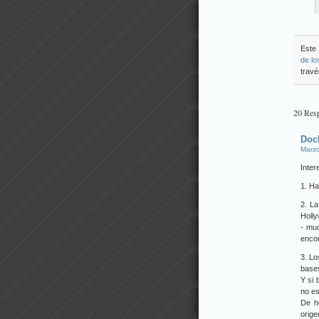
Este 
de l
travé
20 Resp
Doc
Marzo
Inter
1. Ha
2. La
Holly
- mu
encon
3. Lo
bases
Y si 
no es
De he
orige