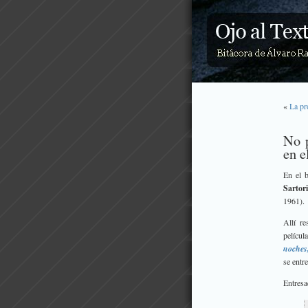
«
La pr
No 
en e
En el b
Sartori
1961).
Allí re
películ
noches
se entr
Entresa