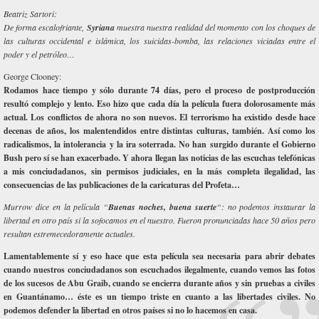
Beatriz Sartori:
De forma escalofriante,
Syriana
muestra nuestra realidad del momento con los choques de
las culturas occidental e islámica, los suicidas-bomba, las relaciones viciadas entre el
poder y el petróleo…
George Clooney:
Rodamos hace tiempo y sólo durante 74 días, pero el proceso de postproducción
resultó complejo y lento. Eso hizo que cada día la película fuera dolorosamente más
actual. Los conflictos de ahora no son nuevos. El terrorismo ha existido desde hace
decenas de años, los malentendidos entre distintas culturas, también. Así como los
radicalismos, la intolerancia y la ira soterrada. No han surgido durante el Gobierno
Bush pero sí se han exacerbado. Y ahora llegan las noticias de las escuchas telefónicas
a mis conciudadanos, sin permisos judiciales, en la más completa ilegalidad, las
consecuencias de las publicaciones de la caricaturas del Profeta…
Murrow dice en la película “
Buenas noches, buena suerte
“: no podemos instaurar la
libertad en otro país si la sofocamos en el nuestro. Fueron pronunciadas hace 50 años pero
resultan estremecedoramente actuales.
Lamentablemente sí y eso hace que esta película sea necesaria para abrir debates
cuando nuestros conciudadanos son escuchados ilegalmente, cuando vemos las fotos
de los sucesos de Abu Graib, cuando se encierra durante años y sin pruebas a civiles
en Guantánamo… éste es un tiempo triste en cuanto a las libertades civiles. No
podemos defender la libertad en otros países si no lo hacemos en casa.