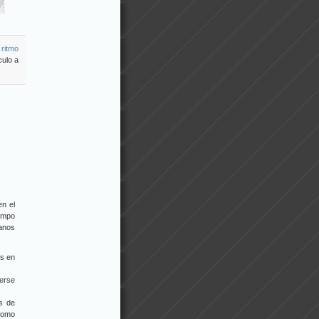
 ritmo
culo a
en el
iempo
anos
os en
cerse
es de
 como