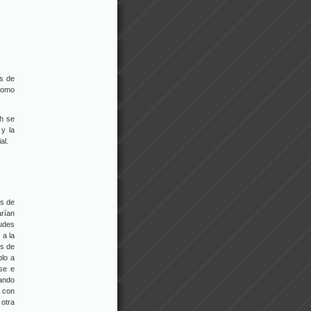
os de
 como
h se
y la
al.
es de
arían
tudes
 a la
es de
plo a
rse e
cando
 con
 otra