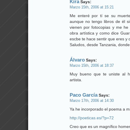
Kira
Says:
Marzo 15th, 2006 at 15:21
Me enteré por tí se su muer
aunque no tengo libros de él 
vienen por fotocopias y me he
obra artística y como dice Guar
escbe te hace sentir que eres y 
Saludos, desde Tanzania, donde
Álvaro
Says:
Marzo 15th, 2006 at 18:37
Muy bueno que te uniste al h
artista.
Paco García
Says:
Marzo 17th, 2006 at 14:30
Ya he incorporado el poema a mi 
http://poeticas.es/?p=72
Creo que es un magnífico homen