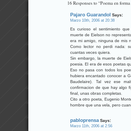
16 Responses to “Poema en forma 
Pajaro Guarandol
Says:
Marzo 10th, 2006 at 20:38
Es curioso el sentimiento qu
muerte de Eielson no represent
era mi amigo, ninguna de mis ru
Como lector no perdi nada: su
cuantas veces quiera.
Sin embargo, la muerte de Eie
poesia. El era de esos poetas 
Eso no pasa con todos los po
hubiera encantado conocer a G
Baudelaire). Tal vez ese m
confirmacion de que hay algo fi
final, unas obras completas.
Cito a otro poeta, Eugenio Mont
hombre que una vela, pero cuand
pabloprensa
Says:
Marzo 11th, 2006 at 2:56