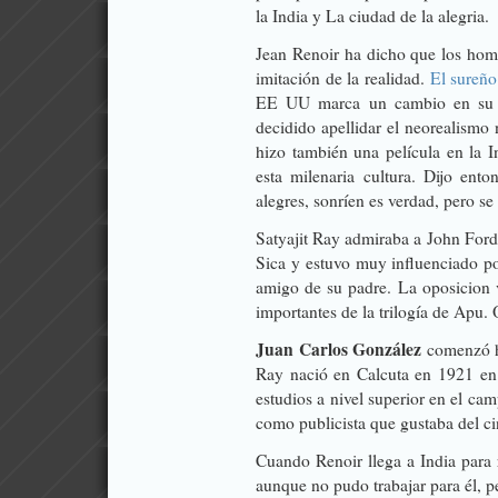
la India y La ciudad de la alegria.
Jean Renoir ha dicho que los homb
imitación de la realidad.
El sureño
EE UU marca un cambio en su f
decidido apellidar el neorealismo
hizo también una película en la I
esta milenaria cultura. Dijo ento
alegres, sonríen es verdad, pero se 
Satyajit Ray admiraba a John Ford 
Sica y estuvo muy influenciado po
amigo de su padre. La oposicion v
importantes de la trilogía de Apu. O
Juan Carlos González
comenzó ha
Ray nació en Calcuta en 1921 en 
estudios a nivel superior en el cam
como publicista que gustaba del ci
Cuando Renoir llega a India para re
aunque no pudo trabajar para él, p