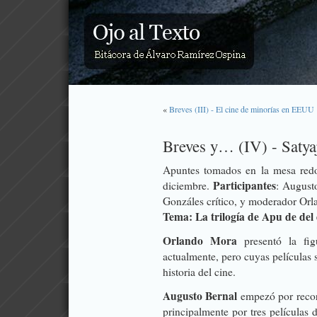
«
Breves (III) - El cine de minorías en EEUU
Breves y… (IV) - Satya
Apuntes tomados en la mesa redo
Participantes
diciembre.
: Augusto
Gonzáles crítico, y moderador Orla
Tema: La trilogía de Apu de del 
Orlando Mora
presentó la figu
actualmente, pero cuyas películas 
historia del cine.
Augusto Bernal
empezó por record
principalmente por tres películas