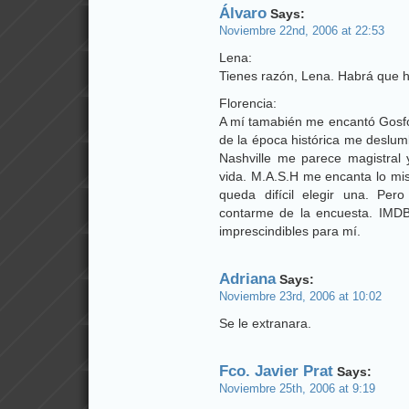
Álvaro
Says:
Noviembre 22nd, 2006 at 22:53
Lena:
Tienes razón, Lena. Habrá que h
Florencia:
A mí tamabién me encantó Gosfo
de la época histórica me deslum
Nashville me parece magistral
vida. M.A.S.H me encanta lo mi
queda difícil elegir una. Per
contarme de la encuesta. IMDB
imprescindibles para mí.
Adriana
Says:
Noviembre 23rd, 2006 at 10:02
Se le extranara.
Fco. Javier Prat
Says:
Noviembre 25th, 2006 at 9:19