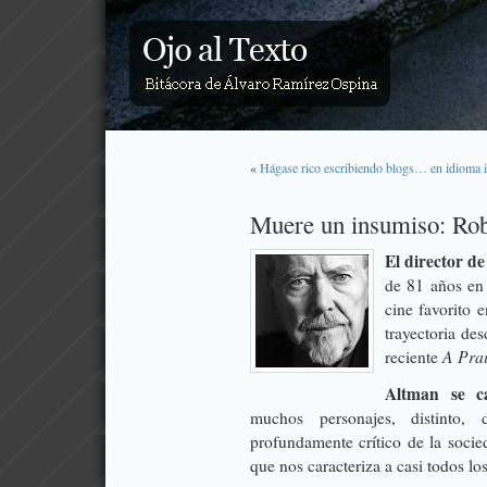
«
Hágase rico escribiendo blogs… en idioma 
Muere un insumiso: Ro
El director d
de 81 años en 
cine favorito 
trayectoria de
A Pra
reciente
Altman se ca
muchos personajes, distinto, 
profundamente crítico de la socie
que nos caracteriza a casi todos l