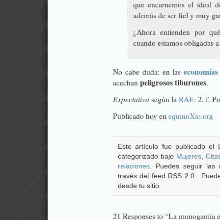
que encarnemos el ideal d
además de ser fiel y muy ga
¿Ahora entienden por qué
cuando estamos obligadas a
economías
No cabe duda: en las
peligrosos tiburones
acechan
.
Expectativa
según la
RAE
: 2. f. 
Publicado hoy en
equinoXio.org
Este artículo fue publicado el
categorizado bajo
Mujeres
,
Cita
relaciones
. Puedes seguir las 
través del feed RSS 2.0 . Pue
desde tu sitio.
21 Responses to “La monogamia es