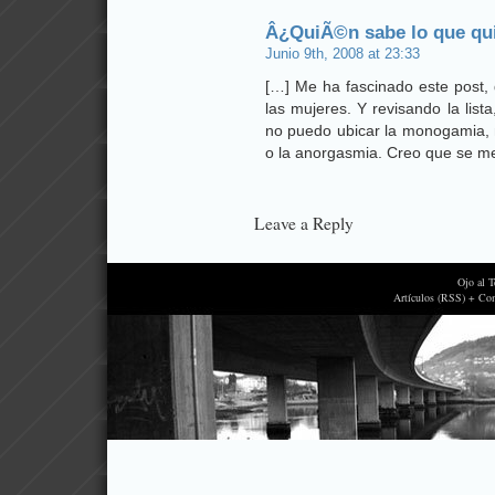
Â¿QuiÃ©n sabe lo que qu
Junio 9th, 2008 at 23:33
[…] Me ha fascinado este post, 
las mujeres. Y revisando la lis
no puedo ubicar la monogamia, n
o la anorgasmia. Creo que se m
Leave a Reply
Ojo al 
Artículos (RSS) + Co