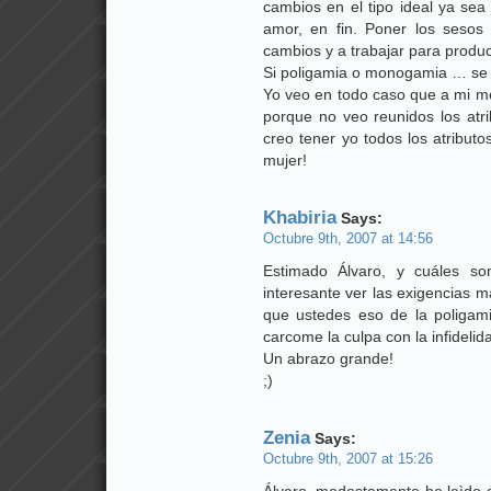
cambios en el tipo ideal ya sea
amor, en fin. Poner los sesos 
cambios y a trabajar para produ
Si poligamia o monogamia … se 
Yo veo en todo caso que a mi me
porque no veo reunidos los atr
creo tener yo todos los atribu
mujer!
Khabiria
Says:
Octubre 9th, 2007 at 14:56
Estimado Álvaro, y cuáles so
interesante ver las exigencias 
que ustedes eso de la poligam
carcome la culpa con la infideli
Un abrazo grande!
;)
Zenia
Says:
Octubre 9th, 2007 at 15:26