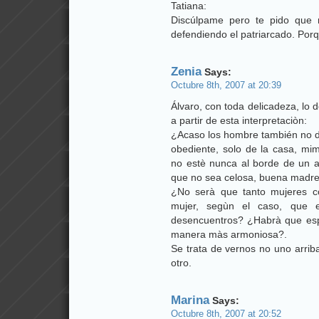
Tatiana:
Discúlpame pero te pido que 
defendiendo el patriarcado. Porq
Zenia
Says:
Octubre 8th, 2007 at 20:39
Álvaro, con toda delicadeza, lo 
a partir de esta interpretaciòn:
¿Acaso los hombre también no d
obediente, solo de la casa, m
no estè nunca al borde de un a
que no sea celosa, buena madr
¿No serà que tanto mujeres
mujer, segùn el caso, que e
desencuentros? ¿Habrà que espe
manera màs armoniosa?.
Se trata de vernos no uno arriba 
otro.
Marina
Says:
Octubre 8th, 2007 at 20:52