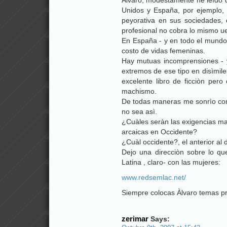
Álvaro, modestamente he leìdo 
Unidos y España, por ejemplo,
peyorativa en sus sociedades,
profesional no cobra lo mismo ue
En España - y en todo el mundo-
costo de vidas femeninas.
Hay mutuas incomprensiones - y
extremos de ese tipo en disìmiles
excelente libro de ficciòn pero
machismo.
De todas maneras me sonrìo con
no sea asì.
¿Cuàles seràn las exigencias ma
arcaicas en Occidente?
¿Cuàl occidente?, el anterior al
Dejo una direcciòn sobre lo qu
Latina , claro- con las mujeres:
www.redsemlac.net/
Siempre colocas Àlvaro temas pro
zerimar
Says: