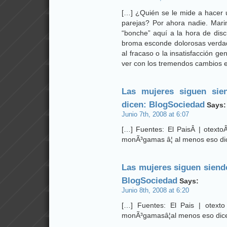
[…] ¿Quién se le mide a hacer 
parejas? Por ahora nadie. Mari
“bonche” aquí a la hora de disc
broma esconde dolorosas verdad
al fracaso o la insatisfacción 
ver con los tremendos cambios en
Las mujeres siguen sie
dicen: BlogSociedad
Says:
Junio 7th, 2008 at 6:07
[…] Fuentes: El PaisÂ | otext
monÃ³gamas â¦ al menos eso di
Las mujeres siguen siend
BlogSociedad
Says:
Junio 8th, 2008 at 6:20
[…] Fuentes: El Pais | otext
monÃ³gamasâ¦al menos eso dic