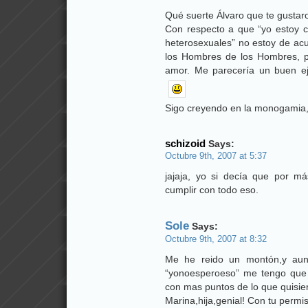
Qué suerte Álvaro que te gustaro
Con respecto a que “yo estoy c
heterosexuales” no estoy de ac
los Hombres de los Hombres, p
amor. Me parecería un buen ejer
Sigo creyendo en la monogamia,
schizoid
Says:
Octubre 9th, 2007 at 5:37
jajaja, yo si decía que por 
cumplir con todo eso.
Sole
Says:
Octubre 9th, 2007 at 8:32
Me he reido un montón,y aun
“yonoesperoeso” me tengo que
con mas puntos de lo que quisie
Marina,hija,genial! Con tu permis