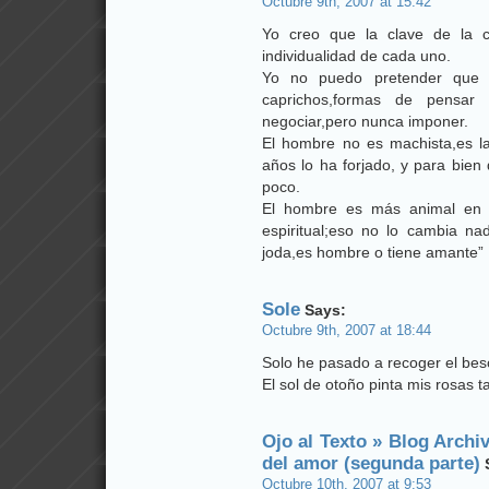
Octubre 9th, 2007 at 15:42
Yo creo que la clave de la c
individualidad de cada uno.
Yo no puedo pretender que 
caprichos,formas de pensar
negociar,pero nunca imponer.
El hombre no es machista,es l
años lo ha forjado, y para bien
poco.
El hombre es más animal en l
espiritual;eso no lo cambia n
joda,es hombre o tiene amante”
Sole
Says:
Octubre 9th, 2007 at 18:44
Solo he pasado a recoger el bes
El sol de otoño pinta mis rosas t
Ojo al Texto » Blog Arch
del amor (segunda parte)
Octubre 10th, 2007 at 9:53