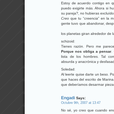
Estoy de acuerdo contigo en q
puedo exigirte más. Ahora si hu
su pareja?, no hubieras excluído
Creo
que tu “
creencia
” en la 
gente tuvo que abandonar, des
los planetas giran alrededor de l
schizoid:
Tienes razón. Pero me parece
Porque nos obliga a pensar
.
lista de los hombres. Tal co
absurda y anacrónica y desfasa
Soledad:
Al leerte quise darte un beso. Po
que haces del escrito de Marina
que deberíamos desarmar pieza 
Engadi
Says:
Octubre 9th, 2007 at 13:47
No sé, yo creo que cuando enc