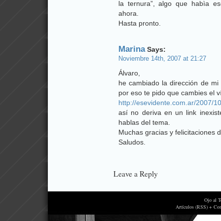
la ternura”, algo que habìa e
ahora.
Hasta pronto.
Marina
Says:
Noviembre 14th, 2007 at 21:27
Álvaro,
he cambiado la dirección de mi 
por eso te pido que cambies el v
http://esevidente.com.ar/2007/
así no deriva en un link inexis
hablas del tema.
Muchas gracias y felicitaciones 
Saludos.
Leave a Reply
Ojo al 
Artículos (RSS) + Co