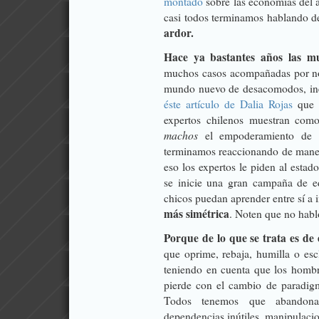
montado
sobre las economías del a
casi todos terminamos hablando d
ardor.
Hace ya bastantes años las m
muchos casos acompañadas por no
mundo nuevo de desacomodos, ine
éste artículo de Dalia Rojas
que 
expertos chilenos muestran como
machos
 el empoderamiento de 
terminamos reaccionando de manera
eso los expertos le piden al estad
se inicie una gran campaña de e
chicos puedan aprender entre sí a
más simétrica
. Noten que no hab
Porque de lo que se trata es de 
que oprime, rebaja, humilla o esc
teniendo en cuenta que los hombr
pierde con el cambio de paradig
Todos tenemos que abandonar 
dependencias inútiles, manipulacio