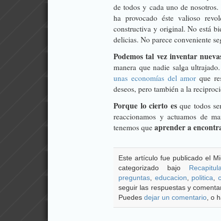
de todos y cada uno de nosotros. 
ha provocado éste valioso revol
constructiva y original. No está b
delicias. No parece conveniente se
Podemos tal vez inventar nueva
manera que nadie salga ultrajado
unas economías del amor
que res
deseos, pero también a la reciproc
Porque lo cierto es
que todos se
reaccionamos y actuamos de mane
aprender a encontr
tenemos que
Este artículo fue publicado el M
categorizado bajo
Recapitul
preguntas
,
educacion
,
poli­tica
,
seguir las respuestas y comentar
Puedes
dejar un comentario
, o 