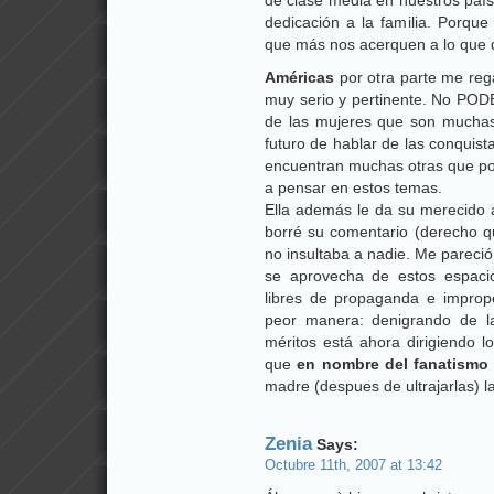
de clase media en nuestros países
dedicación a la familia. Porque
que más nos acerquen a lo que 
Américas
por otra parte me reg
muy serio y pertinente. No POD
de las mujeres que son muchas 
futuro de hablar de las conquis
encuentran muchas otras que por
a pensar en estos temas.
Ella además le da su merecido 
borré su comentario (derecho 
no insultaba a nadie. Me pareci
se aprovecha de estos espac
libres de propaganda e improper
peor manera: denigrando de l
méritos está ahora dirigiendo l
que
en nombre del fanatismo
madre (despues de ultrajarlas) l
Zenia
Says:
Octubre 11th, 2007 at 13:42