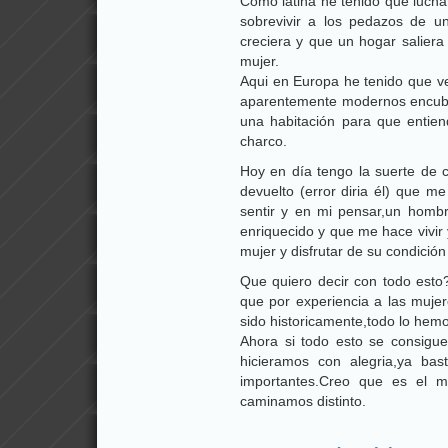
Como latina he tenido que lucha
sobrevivir a los pedazos de u
creciera y que un hogar salier
mujer.
Aqui en Europa he tenido que v
aparentemente modernos encubr
una habitación para que entie
charco.
Hoy en día tengo la suerte de
devuelto (error diria él) que m
sentir y en mi pensar,un homb
enriquecido y que me hace vivir 
mujer y disfrutar de su condició
Que quiero decir con todo esto?
que por experiencia a las muje
sido historicamente,todo lo hem
Ahora si todo esto se consigue
hicieramos con alegria,ya bas
importantes.Creo que es el 
caminamos distinto.