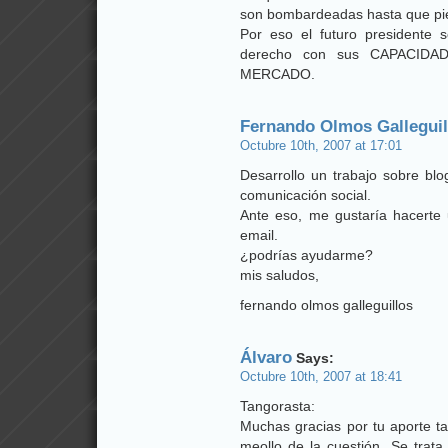
son bombardeadas hasta que pie
Por eso el futuro presidente
derecho con sus CAPACID
MERCADO.
Fernando Olmos Galleguil
Octubre 10th, 2007 at 17:01
Desarrollo un trabajo sobre blo
comunicación social.
Ante eso, me gustaría hacerte
email.
¿podrías ayudarme?
mis saludos,
fernando olmos galleguillos
Álvaro
Says:
Octubre 10th, 2007 at 18:41
Tangorasta:
Muchas gracias por tu aporte tan
meollo de la cuestión. Se trat