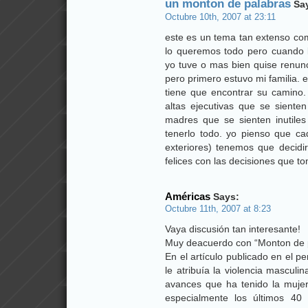
un monton de palabras
Sa
Octubre 10th, 2007 at 23:11
este es un tema tan extenso co
lo queremos todo pero cuando
yo tuve o mas bien quise renunc
pero primero estuvo mi familia.
tiene que encontrar su camino.
altas ejecutivas que se sienten
madres que se sienten inutile
tenerlo todo. yo pienso que ca
exteriores) tenemos que decid
felices con las decisiones que 
Américas
Says:
Octubre 11th, 2007 at 8:23
Vaya discusión tan interesante!
Muy deacuerdo con “Monton de p
En el artículo publicado en el p
le atribuía la violencia masculi
avances que ha tenido la mujer 
especialmente los últimos 40