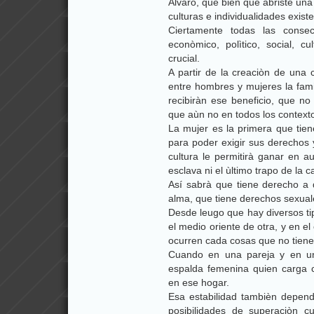
Álvaro, què bien que abriste un
culturas e individualidades existe
Ciertamente todas las conse
econòmico, polìtico, social, c
crucial.
A partir de la creaciòn de una 
entre hombres y mujeres la fami
recibiràn ese beneficio, que no
que aùn no en todos los contexto
La mujer es la primera que tien
para poder exigir sus derechos 
cultura le permitirà ganar en a
esclava ni el ùltimo trapo de la c
Así sabrà que tiene derecho a 
alma, que tiene derechos sexual
Desde leugo que hay diversos ti
el medio oriente de otra, y en 
ocurren cada cosas que no tien
Cuando en una pareja y en una
espalda femenina quien carga c
en ese hogar.
Esa estabilidad tambièn depend
posibilidades de superaciòn c