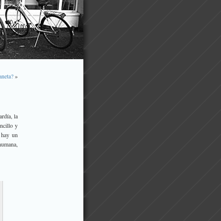
aneta?
»
rdía, la
ncillo y
s hay un
 humana,