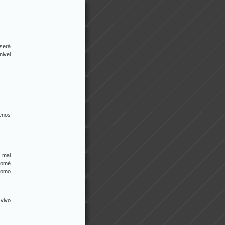
será
ivel
menos
 mal
olomé
como
 vivo