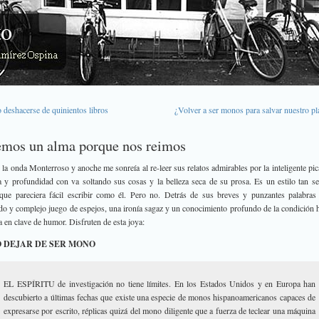
deshacerse de quinientos libros
¿Volver a ser monos para salvar nuestro pl
mos un alma porque nos reimos
 la onda Monterroso y anoche me sonreía al re-leer sus relatos admirables por la inteligente pica
 y profundidad con va soltando sus cosas y la belleza seca de su prosa. Es un estilo tan se
que pareciera fácil escribir como él. Pero no. Detrás de sus breves y punzantes palabra
do y complejo juego de espejos, una ironía sagaz y un conocimiento profundo de la condición
a en clave de humor. Disfruten de esta joya:
 DEJAR DE SER MONO
EL ESPÍRITU de investigación no tiene límites. En los Estados Unidos y en Europa han
descubierto a últimas fechas que existe una especie de monos hispanoamericanos capaces de
expresarse por escrito, réplicas quizá del mono diligente que a fuerza de teclear una máquina