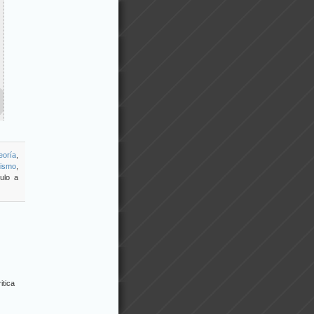
eoría
,
rismo
,
ulo a
itica