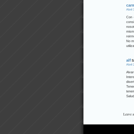
car
Abril
Con 
cons
nosot
mism
reir
No me
utili
alf
S
Abril
Alvar
Inter
diser
Tene
tene
Salu
Leave 