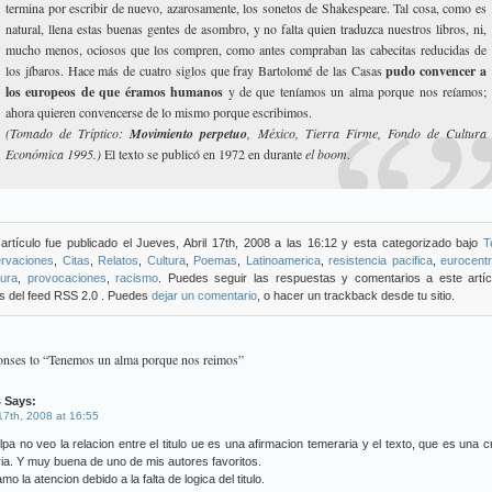
termina por escribir de nuevo, azarosamente, los sonetos de Shakespeare.
Tal cosa, como es
natural, llena estas buenas gentes de asombro, y no falta quien traduzca nuestros libros, ni,
mucho menos, ociosos que los compren, como antes compraban las cabecitas reducidas de
los jíbaros. Hace más de cuatro siglos que fray Bartolomé de las Casas
pudo convencer a
los europeos de que éramos humanos
y de que teníamos un alma porque nos reíamos;
ahora quieren convencerse de lo mismo porque escribimos.
(Tomado de Tríptico:
Movimiento perpetuo
, México, Tierra Firme, Fondo de Cultura
Económica 1995.)
El texto se publicó en 1972 en durante
el boom
.
artículo fue publicado el Jueves, Abril 17th, 2008 a las 16:12 y esta categorizado bajo
T
rvaciones
,
Citas
,
Relatos
,
Cultura
,
Poemas
,
Latinoamerica
,
resistencia pacifica
,
eurocent
tura
,
provocaciones
,
racismo
. Puedes seguir las respuestas y comentarios a este artíc
s del feed RSS 2.0 . Puedes
dejar un comentario
, o hacer un trackback desde tu sitio.
onses to “Tenemos un alma porque nos reimos”
s
Says:
 17th, 2008 at 16:55
lpa no veo la relacion entre el titulo ue es una afirmacion temeraria y el texto, que es una cr
aria. Y muy buena de uno de mis autores favoritos.
amo la atencion debido a la falta de logica del titulo.