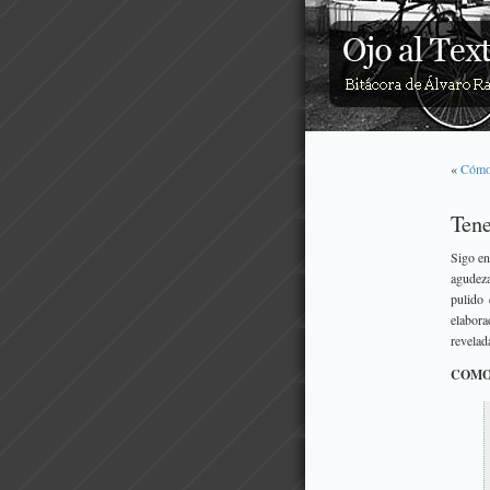
«
Cómo 
Tene
Sigo en
agudeza
pulido 
elabora
revelad
COMO