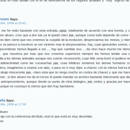
cosas en más detalle con el fin de defenderme de los regaños amables y “muy” lógicos d
nown
Says:
 18th, 2008 at 23:42
a, me he reido bastante con esta entrada, jajaja, totalmente de acuerdo con ana koreta, y c
on alvaro, creo que a don luis ya le quedo claro jeje, aunque como todo depende de como 
 es bien cierto que nos creemos la cuspide de la evolucion, despreciamos los monos, y mie
 se parece a nosotros un ser viviente mas le despreciamos, hay, cuan ignorantes somos,
opocentistas hemos llegado a ser…, hay que cambiar eso…, da vinci hace mucho me demo
… que nosotros por mas que nos creemos superiores siempre les hemos tenido una ci
ia a los demas animales aunque nos cueste reconocerlo, cuan feliz seria bush si pudiera res
 radioactividad como las cucarachas jaja, cuan infelices seriamos los demas humanos si
iera, imaginense a osama con alas, o para no ir muy lejos a chavez con la misma fuerza 
abajo rinoceronte jaja, -claro esta que no tengo mucho en contra de chavez y que me hace
nte-, si don alvaro me da el correo le puedo mandar un archivo bastante interesante que di
l antropocentismo, aunque desde un punto de vista biologico, jeje, exitos y gracias por ha
 aunque no concluyo lo mismo que don fray bartolome.
ela
Says:
 19th, 2008 at 17:39
Alvaro
rajo con la coherencia del titulo; esto lo que está es muy devertido.
dos