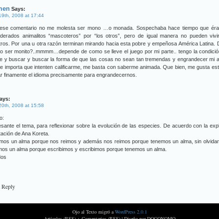
men
Says:
 19th, 2008 at 17:44
ese comentario no me molesta ser mono …o monada. Sospechaba hace tiempo que ér
iderados animalitos “mascoteros” por “los otros”, pero de igual manera no pueden vivir
ros. Por una u otra razón terminan mirando hacia esta pobre y empeñosa América Latina. 
o ser monito?..mmmm…depende de como se lleve el juego por mi parte.. tengo la condició
me y buscar y buscar la forma de que las cosas no sean tan tremendas y engrandecer mi 
 importa que intenten calificarme, me basta con saberme animada. Que bien, me gusta es
zar finamente el idioma precisamente para engrandecernos.
ays:
 20th, 2008 at 15:58
o:
esante el tema, para reflexionar sobre la evolución de las especies. De acuerdo con la expl
tación de Ana Koreta.
mos un alma porque nos reimos y además nos reimos porque tenemos un alma, sin olvidar
mos un alma porque escribimos y escribimos porque tenemos un alma.
dos
a Reply
Ojo al Texto migró a
WordPress 2.0.1
Artículos (RSS) + Comentarios (RSS) |
Diseño por DOGONOMO