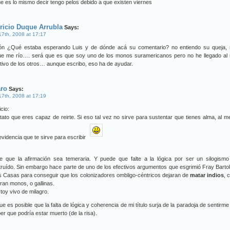
e es lo mismo decir tengo pelos debido a que existen viernes
ricio Duque Arrubla
Says:
 17th, 2008 at 17:17
ón ¿Qué estaba esperando Luis y de dónde acá su comentario? no entiendo su queja, 
ue me río…. será que es que soy uno de los monos suramericanos pero no he llegado al n
tivo de los otros… aunque escribo, eso ha de ayudar.
aro
Says:
 17th, 2008 at 17:19
cio:
ato que eres capaz de reirte. Si eso tal vez no sirve para sustentar que tienes alma, al 
evidencia que te sirve para escribir
e que la afirmación sea temeraria. Y puede que falte a la lógica por ser un silogismo
ruído. Sin embargo hace parte de uno de los efectivos argumentos que esgrimió Fray Bart
s Casas para conseguir que los colonizadores ombligo-céntricos dejaran de
matar indios
, 
eran monos, o gallinas.
toy vivo de milagro.
ue es posible que la falta de lógica y coherencia de mi título surja de la paradoja de sentirme
er que podría estar muerto (de la risa).