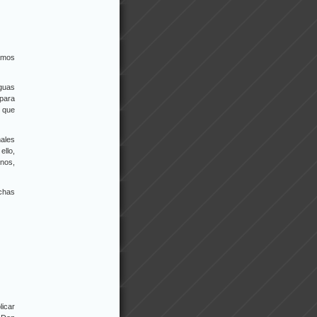
tamos
guas
para
a que
ales
ello,
nos,
uchas
licar