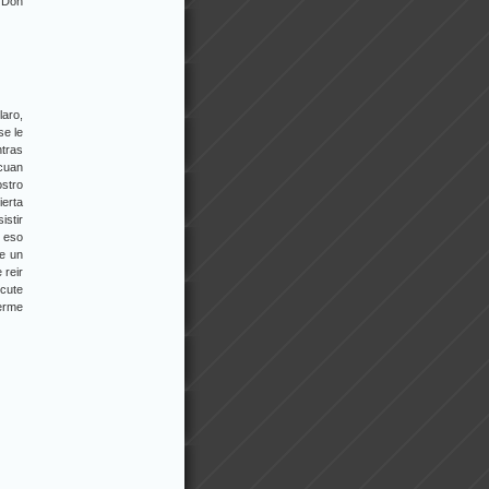
e Don
laro,
se le
ntras
 cuan
stro
erta
istir
 eso
de un
 reir
scute
cerme