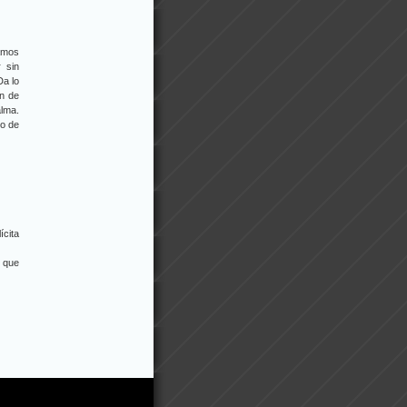
amos
 sin
Da lo
n de
alma.
to de
ícita
 que