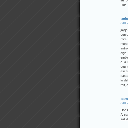
las 
Luis.
unk
Abril
jajaj
con d
mire,
menos
antr
algo
embid
a la
ocurr
escar
basta
lo de
reir,
cam
Abril
Don 
Al ca
salu