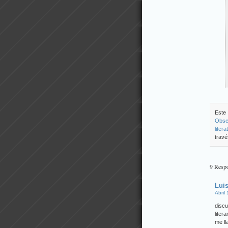
Este 
Obse
litera
travé
9 Resp
Lui
Abril
discu
liter
me ll