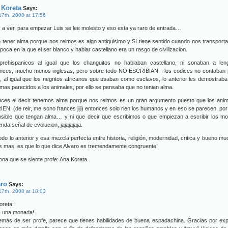
 Koreta
Says:
 17th, 2008 at 17:56
, a ver, para empezar Luis se lee molesto y eso esta ya raro de entrada…
 tener alma porque nos reimos es algo antiquisimo y SI tiene sentido cuando nos transpor
epoca en la que el ser blanco y hablar castellano era un rasgo de civilizacion.
prehispanicos al igual que los changuitos no hablaban castellano, ni sonaban a len
nces, mucho menos inglesas, pero sobre todo NO ESCRIBIAN - los codices no contaban 
-, al igual que los negritos africanos que usaban como esclavos, lo anterior les demostrab
mas parecidos a los animales, por ello se pensaba que no tenian alma.
nces el decir tenemos alma porque nos reimos es un gran argumento puesto que los anim
EN, (de reir, me sono frances jiji) entonces solo rien los humanos y en eso se parecen, por 
osible que tengan alma… y ni que decir que escribimos o que empiezan a escribir los mo
nda señal de evolucion, jajajajaja.
odo lo anterior y esa mezcla perfecta entre historia, religión, modernidad, critica y bueno m
 mas, es que lo que dice Alvaro es tremendamente congruente!
na que se siente profe: Ana Koreta.
aro
Says:
 17th, 2008 at 18:03
oreta:
s una monada!
emás de ser profe, parece que tienes habilidades de buena espadachina. Gracias por exp