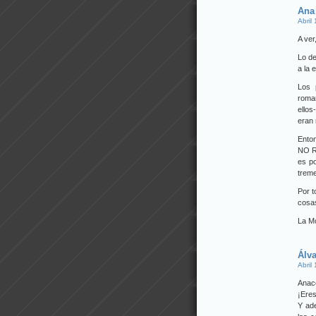
Ana
Abril
A ver
Lo de
a la 
Los 
roma
ellos
eran 
Ento
NO RI
es p
treme
Por t
cosas
La Mo
Álv
Abril
Anac
¡Ere
Y ad