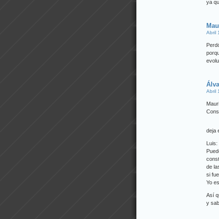
ya qu
Mau
Abril
Perd
porq
evolu
Álv
Abril
Mauri
Const
deja 
Luis:
Pued
const
de la
si fu
Yo es
Así q
y sab