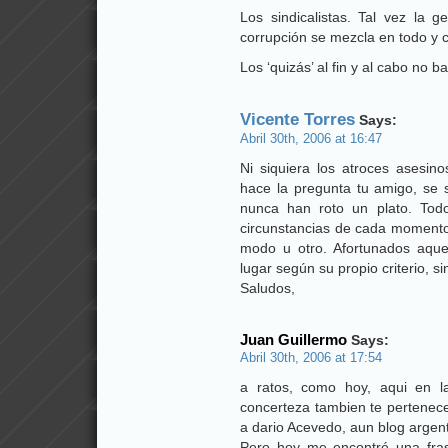
Los sindicalistas. Tal vez la g
corrupción se mezcla en todo y 
Los ‘quizás’ al fin y al cabo no b
Vicente Torres
Says:
Abril 30th, 2006 at 16:47
Ni siquiera los atroces asesin
hace la pregunta tu amigo, se 
nunca han roto un plato. Tod
circunstancias de cada momento 
modo u otro. Afortunados aqu
lugar según su propio criterio, sin
Saludos,
Juan Guillermo
Says:
Abril 30th, 2006 at 17:54
a ratos, como hoy, aqui en l
concerteza tambien te pertenece,
a dario Acevedo, aun blog argen
Pero hoy me encontré una frase