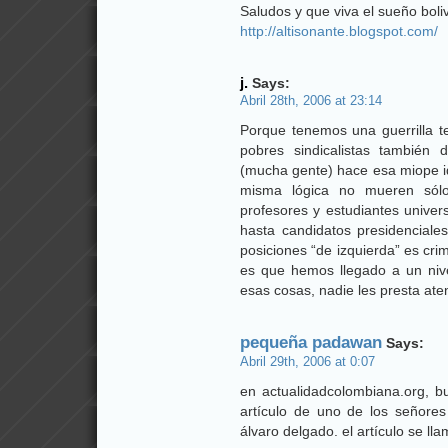
Saludos y que viva el sueño boli
http://altisonante.blogspot.com/
j.
Says:
Abril 28th, 2006 at 23:14
Porque tenemos una guerrilla te
pobres sindicalistas también 
(mucha gente) hace esa miope ide
misma lógica no mueren sólo 
profesores y estudiantes universi
hasta candidatos presidenciale
posiciones “de izquierda” es cri
es que hemos llegado a un nive
esas cosas, nadie les presta ate
pequeña padawan
Says:
Abril 29th, 2006 at 0:07
en actualidadcolombiana.org, b
artículo de uno de los señore
álvaro delgado. el artículo se ll