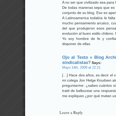
A no ser que civilizado sea para
De todas maneras sepa que es e
conjunto de su blog. Eso es apen
A Latinoamerica todabía le falt
mucho pensamiento arcaico, cu
del que produjeron esos pens
evolución al buen estilo chileno. P
Yo soy hombre de fe y confia
disponer de ellas.
Ojo al Texto » Blog Arch
sindicalistas?
Says:
Mayo 14th, 2008 at 22:21
[…] Hace dos años, es decir el vi
mi colega Jon Helge Knudsen ate
preguntarme: ¿sabes cuántos si
traté de balbucear una respuest
me expliques ¿por qué matan ust
Leave a Reply