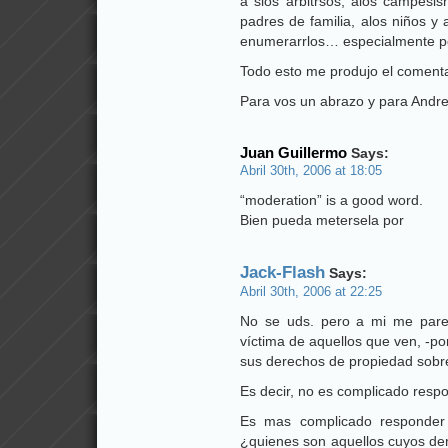
a slos arbitrsos, alos campesis
padres de familia, alos niños y
enumerarrlos… especialmente po
Todo esto me produjo el comenta
Para vos un abrazo y para Andrei
Juan Guillermo
Says:
Abril 30th, 2006 at 18:05
“moderation” is a good word.
Bien pueda metersela por
Jack-Flash
Says:
Abril 30th, 2006 at 22:25
No se uds. pero a mi me parec
víctima de aquellos que ven, -por
sus derechos de propiedad sobre 
Es decir, no es complicado resp
Es mas complicado responder 
¿quienes son aquellos cuyos der