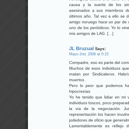
causa y la suerte de los sin
asesinados a sus miembros de
últimos año. Tal vez a ello se 
amigo noruego hace un par de dí
uno de los periódicos. Yo lo vi
mis amigos de LAG. […]
JL Bruzual
Says:
Mayo 2nd, 2006 at 0:15
Compadre, eso es parte del comf
Muchos de esos individuos que 
matan por Sindicaleros. Habr
muertos.
Pero lo peor que podemos ha
hipocresías.
Yo he tenido que lidiar en mi
individuos toscos, poco prepara
la vía de la negociación. Ju
representación los hacen invuln
jodedores de oficio que general
Lamentablemente es reflejo d