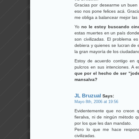
Gracias por desearme un buen d
eso nos pone felices acá. Graci
me obliga a balancear mejor las 
Yo
no le estoy buscando cinc
estas muertes en un país donde
son civilizadas. El problema e
debiera y quienes se lucran de 
la gran mayoría de los ciudadan
Estoy de acuerdo contigo en qu
pulcros en sus intenciones. A e
que por el hecho de ser “jod
mansalva?
JL Bruzual
Says:
Mayo 8th, 2006 at 19:56
Evidentemente que no creon q
fieralva, ni de ningún método 
por los que les dan mandato.
Pero lo que me hace respond
civilizadas.