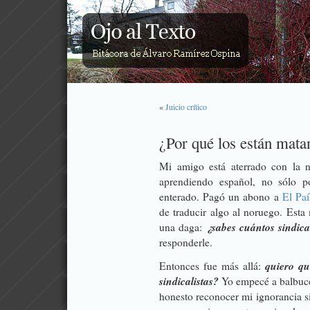
«
Juicio crítico
¿Por qué los están mat
Mi amigo está aterrado con la 
aprendiendo español, no sólo po
enterado. Pagó un abono a
El Paí
de traducir algo al noruego. Est
¿sabes cuántos sindic
una daga:
responderle.
quiero qu
Entonces fue más allá:
sindicalistas?
Yo empecé a balbuce
honesto reconocer mi ignorancia s