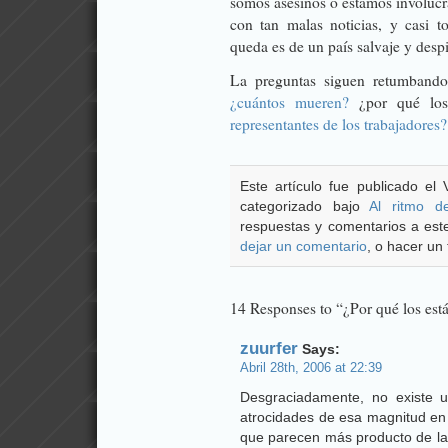
somos asesinos o estamos involucra
con tan malas noticias, y casi to
queda es de un país salvaje y desp
La preguntas siguen retumbando
¿cuántos mueren?
¿por qué los
representantes de los trabajadores?
Este artículo fue publicado el 
categorizado bajo
Al ritmo d
respuestas y comentarios a este
dejar un comentario
, o hacer un 
14 Responses to “¿Por qué los es
zuurfer
Says:
Abril 28th, 2006 at 22:39
Desgraciadamente, no existe 
atrocidades de esa magnitud en 
que parecen más producto de las