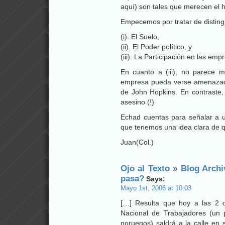
aquí) son tales que merecen el h
Empecemos por tratar de disting
(i). El Suelo,
(ii). El Poder político, y
(iii). La Participación en las emp
En cuanto a (iii), no parece 
empresa pueda verse amenazado
de John Hopkins. En contraste, 
asesino (!)
Echad cuentas para señalar a un
que tenemos una idea clara de 
Juan(Col.)
Ojo al Texto » Blog Arch
pasa?
Says:
Mayo 1st, 2006 at 10:03
[…] Resulta que hoy a las 2 de
Nacional de Trabajadores (un 
noruegos) saldrá a la calle en s