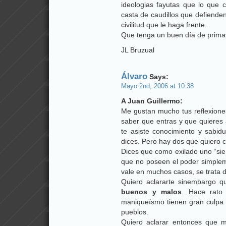
ideologias fayutas que lo que
casta de caudillos que defienden 
civilitud que le haga frente.
Que tenga un buen día de primav
JL Bruzual
Álvaro
Says:
Mayo 2nd, 2006 at 10:38
A Juan Guillermo:
Me gustan mucho tus reflexione
saber que entras y que quieres
te asiste conocimiento y sabi
dices. Pero hay dos que quiero 
Dices que como exilado uno “sie
que no poseen el poder simpleme
vale en muchos casos, se trata 
Quiero aclararte sinembargo q
buenos y malos
. Hace rato 
maniqueísmo tienen gran culpa d
pueblos.
Quiero aclarar entonces que m